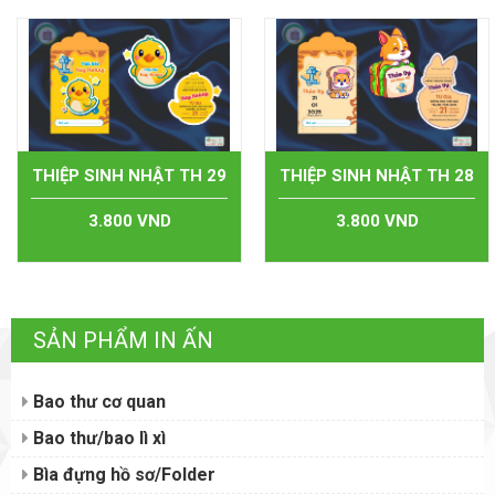
THIỆP SINH NHẬT TH 29
THIỆP SINH NHẬT TH 28
3.800 VND
3.800 VND
SẢN PHẨM IN ẤN
Bao thư cơ quan
Bao thư/bao lì xì
Bìa đựng hồ sơ/Folder