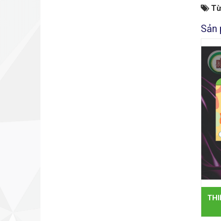
Từ
Sản 
THI