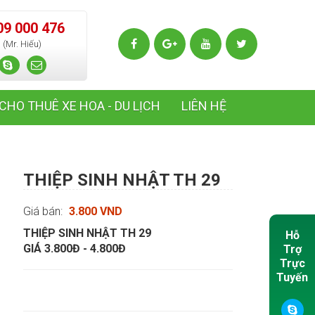
09 000 476
(Mr. Hiếu)
CHO THUÊ XE HOA - DU LỊCH
LIÊN HỆ
THIỆP SINH NHẬT TH 29
Giá bán:
3.800 VND
THIỆP SINH NHẬT TH 29
Hỗ
GIÁ 3.800Đ - 4.800Đ
Trợ
Trực
Tuyến