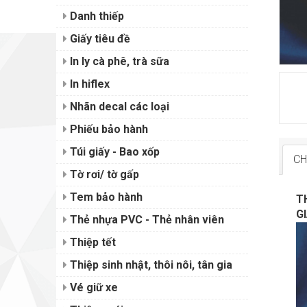
Danh thiếp
Giấy tiêu đề
In ly cà phê, trà sữa
In hiflex
Nhãn decal các loại
Phiếu bảo hành
Túi giấy - Bao xốp
CH
Tờ rơi/ tờ gấp
Tem bảo hành
T
GI
Thẻ nhựa PVC - Thẻ nhân viên
Thiệp tết
Thiệp sinh nhật, thôi nôi, tân gia
Vé giữ xe