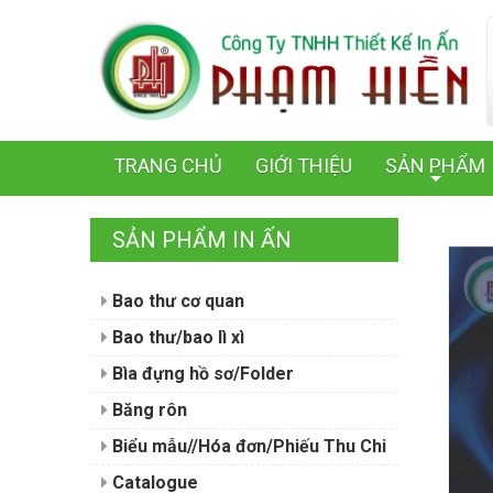
TRANG CHỦ
GIỚI THIỆU
SẢN PHẨM
+
SẢN PHẨM IN ẤN
Bao thư cơ quan
Bao thư/bao lì xì
Bìa đựng hồ sơ/Folder
Băng rôn
Biểu mẫu//Hóa đơn/Phiếu Thu Chi
Catalogue