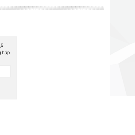
MÃI
g hấp