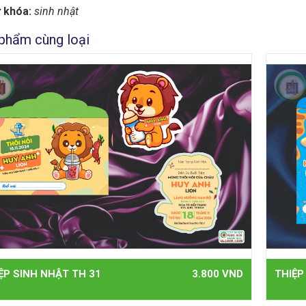
 khóa:
sinh nhật
phẩm cùng loại
ỆP SINH NHẬT TH 31
3.800 VND
THIỆP