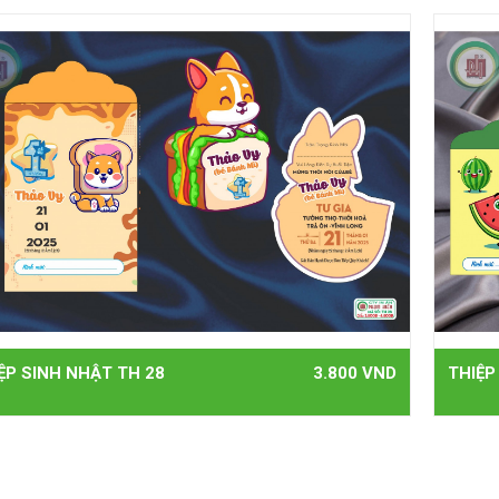
ỆP SINH NHẬT TH 28
3.800 VND
THIỆP