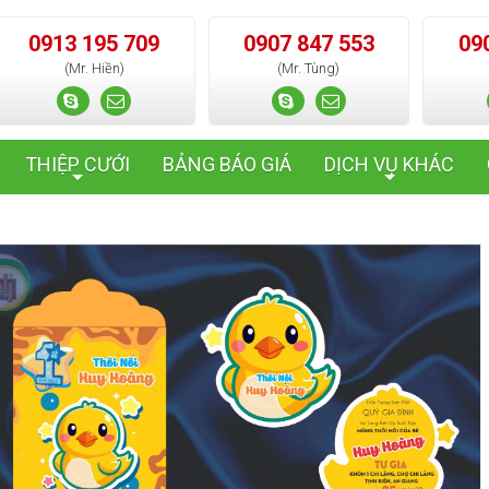
0913 195 709
0907 847 553
09
(Mr. Hiền)
(Mr. Tùng)
THIỆP CƯỚI
BẢNG BÁO GIÁ
DỊCH VỤ KHÁC
+
+