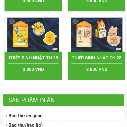
3.800 VND
3.800 VND
THIỆP SINH NHẬT TH 29
THIỆP SINH NHẬT TH 28
3.800 VND
3.800 VND
SẢN PHẨM IN ẤN
Bao thư cơ quan
Bao thư/bao lì xì