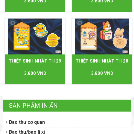
3.800 VND
3.800 VND
THIỆP SINH NHẬT TH 29
THIỆP SINH NHẬT TH 28
3.800 VND
3.800 VND
SẢN PHẨM IN ẤN
Bao thư cơ quan
Bao thư/bao lì xì