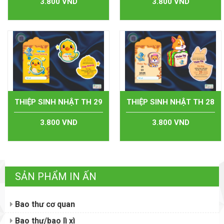
3.800 VND
3.800 VND
THIỆP SINH NHẬT TH 29
THIỆP SINH NHẬT TH 28
3.800 VND
3.800 VND
SẢN PHẨM IN ẤN
Bao thư cơ quan
Bao thư/bao lì xì