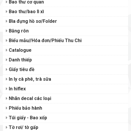
Bao thư cơ quan
Bao thư/bao lì xì
Bìa đựng hồ sơ/Folder
Băng rôn
Biểu mẫu//Hóa đơn/Phiếu Thu Chi
Catalogue
Danh thiếp
Giấy tiêu đề
In ly cà phê, trà sữa
In hiflex
Nhãn decal các loại
Phiếu bảo hành
Túi giấy - Bao xốp
Tờ rơi/ tờ gấp