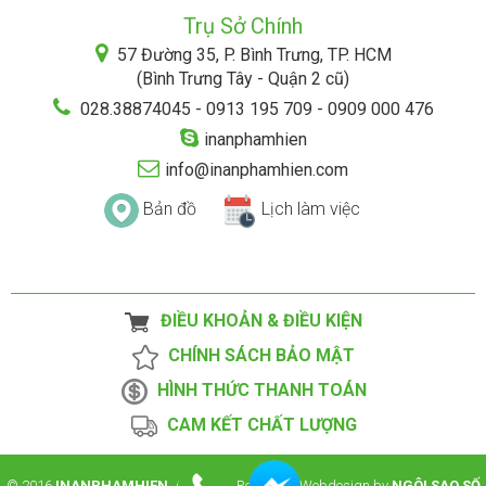
Trụ Sở Chính
57 Đường 35, P. Bình Trưng, TP. HCM
(Bình Trưng Tây - Quận 2 cũ)
028.38874045 - 0913 195 709 - 0909 000 476
inanphamhien
info@inanphamhien.com
Bản đồ
Lịch làm việc
ĐIỀU KHOẢN & ĐIỀU KIỆN
CHÍNH SÁCH BẢO MẬT
HÌNH THỨC THANH TOÁN
CAM KẾT CHẤT LƯỢNG
© 2016
INANPHAMHIEN
. All Rights Reserved. Webdesign by
NGÔI SAO SỐ