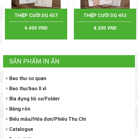
THIỆP CƯỚI DQ 457
THIỆP CƯỚI DQ 453
6.400 VND
8.200 VND
SẢN PHẨM IN ẤN
Bao thư cơ quan
Bao thư/bao lì xì
Bìa đựng hồ sơ/Folder
Băng rôn
Biểu mẫu//Hóa đơn/Phiếu Thu Chi
Catalogue