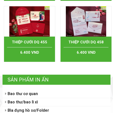
THIỆP CƯỚI DQ 455
THIỆP CƯỚI DQ 458
6.400 VND
6.400 VND
SẢN PHẨM IN ẤN
Bao thư cơ quan
Bao thư/bao lì xì
Bìa đựng hồ sơ/Folder