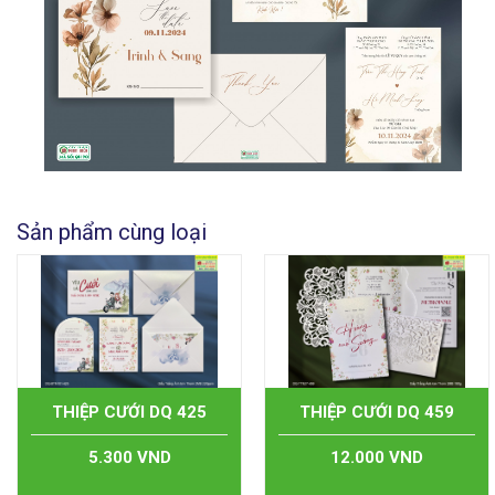
Sản phẩm cùng loại
THIỆP CƯỚI DQ 425
THIỆP CƯỚI DQ 459
5.300 VND
12.000 VND