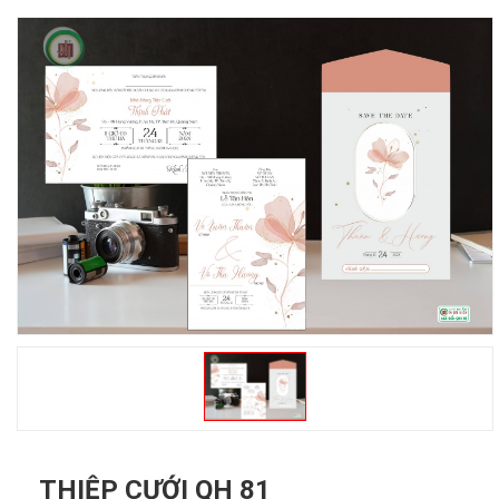
THIỆP CƯỚI QH 81