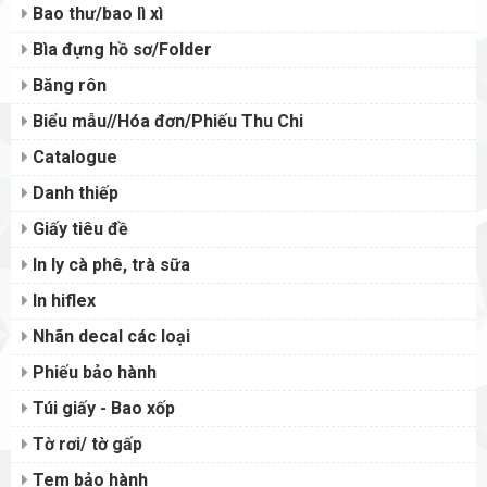
Bao thư/bao lì xì
Bìa đựng hồ sơ/Folder
Băng rôn
Biểu mẫu//Hóa đơn/Phiếu Thu Chi
Catalogue
Danh thiếp
Giấy tiêu đề
In ly cà phê, trà sữa
In hiflex
Nhãn decal các loại
Phiếu bảo hành
Túi giấy - Bao xốp
Tờ rơi/ tờ gấp
Tem bảo hành