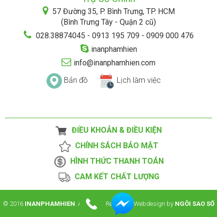
57 Đường 35, P. Bình Trưng, TP. HCM
(Bình Trưng Tây - Quận 2 cũ)
028.38874045 - 0913 195 709 - 0909 000 476
inanphamhien
info@inanphamhien.com
Bản đồ
Lịch làm việc
ĐIỀU KHOẢN & ĐIỀU KIỆN
CHÍNH SÁCH BẢO MẬT
HÌNH THỨC THANH TOÁN
CAM KẾT CHẤT LƯỢNG
© 2016
INANPHAMHIEN
. All Rights Reserved. Webdesign by
NGÔI SAO SỐ