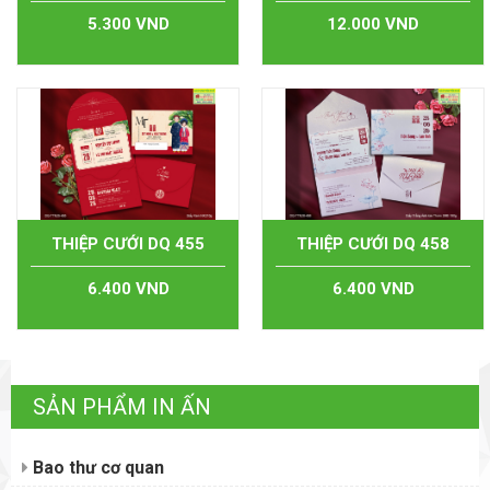
5.300 VND
12.000 VND
THIỆP CƯỚI DQ 455
THIỆP CƯỚI DQ 458
6.400 VND
6.400 VND
SẢN PHẨM IN ẤN
Bao thư cơ quan