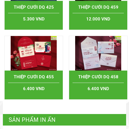
THIỆP CƯỚI DQ 425
THIỆP CƯỚI DQ 459
5.300 VND
12.000 VND
THIỆP CƯỚI DQ 455
THIỆP CƯỚI DQ 458
6.400 VND
6.400 VND
SẢN PHẨM IN ẤN