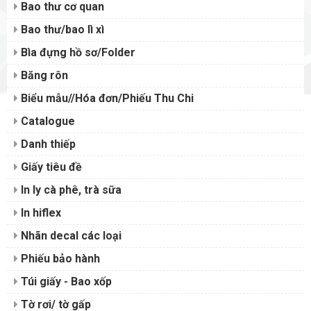
Bao thư cơ quan
Bao thư/bao lì xì
Bìa đựng hồ sơ/Folder
Băng rôn
Biểu mẫu//Hóa đơn/Phiếu Thu Chi
Catalogue
Danh thiếp
Giấy tiêu đề
In ly cà phê, trà sữa
In hiflex
Nhãn decal các loại
Phiếu bảo hành
Túi giấy - Bao xốp
Tờ rơi/ tờ gấp