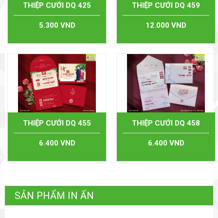
THIỆP CƯỚI DQ 425
THIỆP CƯỚI DQ 459
5.300 VND
12.000 VND
THIỆP CƯỚI DQ 455
THIỆP CƯỚI DQ 458
6.400 VND
6.400 VND
SẢN PHẨM IN ẤN