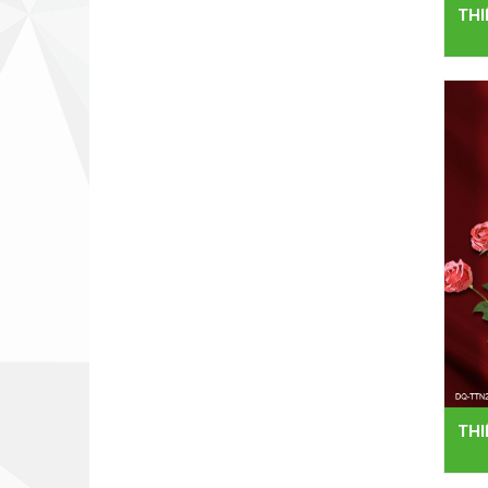
THI
THI