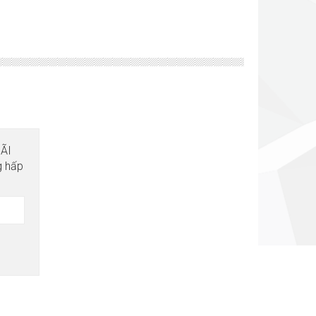
MÃI
g hấp