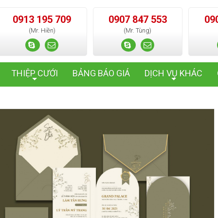
0913 195 709
0907 847 553
09
(Mr. Hiền)
(Mr. Tùng)
THIỆP CƯỚI
BẢNG BÁO GIÁ
DỊCH VỤ KHÁC
+
+