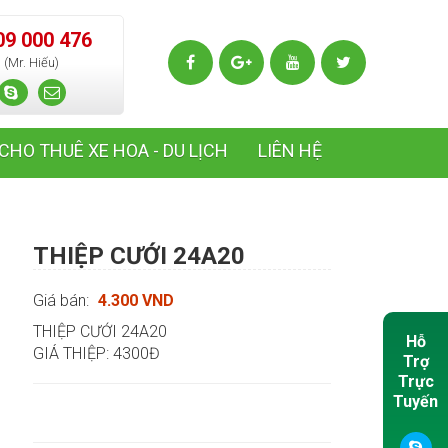
09 000 476
(Mr. Hiếu)
CHO THUÊ XE HOA - DU LỊCH
LIÊN HỆ
THIỆP CƯỚI 24A20
Giá bán:
4.300 VND
THIỆP CƯỚI 24A20
Hỗ
GIÁ THIỆP: 4300Đ
Trợ
Trực
Tuyến