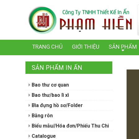
TRANG CHỦ
GIỚI THIỆU
SẢN PHẨM
+
SẢN PHẨM IN ẤN
Bao thư cơ quan
Bao thư/bao lì xì
Bìa đựng hồ sơ/Folder
Băng rôn
Biểu mẫu//Hóa đơn/Phiếu Thu Chi
Catalogue