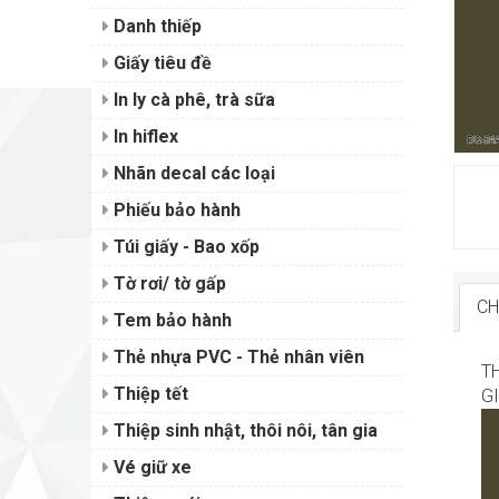
Danh thiếp
Giấy tiêu đề
In ly cà phê, trà sữa
In hiflex
Nhãn decal các loại
Phiếu bảo hành
Túi giấy - Bao xốp
Tờ rơi/ tờ gấp
CH
Tem bảo hành
Thẻ nhựa PVC - Thẻ nhân viên
T
Thiệp tết
GI
Thiệp sinh nhật, thôi nôi, tân gia
Vé giữ xe