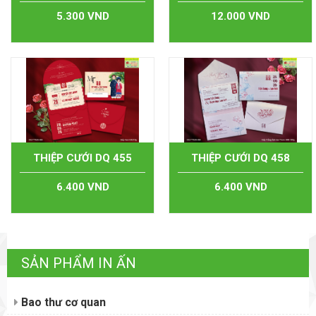
5.300 VND
12.000 VND
THIỆP CƯỚI DQ 455
THIỆP CƯỚI DQ 458
6.400 VND
6.400 VND
SẢN PHẨM IN ẤN
Bao thư cơ quan