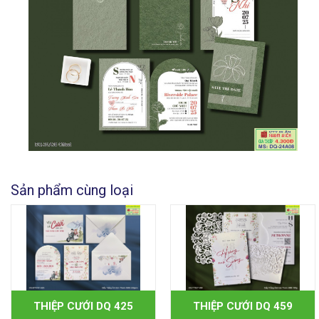
Sản phẩm cùng loại
THIỆP CƯỚI DQ 425
THIỆP CƯỚI DQ 459