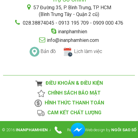
57 Đường 35, P. Bình Trưng, TP. HCM
(Bình Trưng Tây - Quận 2 cũ)
028.38874045 - 0913 195 709 - 0909 000 476
inanphamhien
info@inanphamhien.com
Bản đồ
Lịch làm việc
ĐIỀU KHOẢN & ĐIỀU KIỆN
CHÍNH SÁCH BẢO MẬT
HÌNH THỨC THANH TOÁN
CAM KẾT CHẤT LƯỢNG
© 2016
INANPHAMHIEN
. All Rights Reserved. Webdesign by
NGÔI SAO SỐ