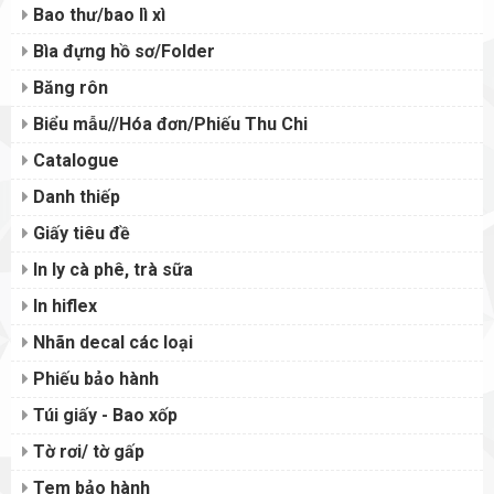
Bao thư/bao lì xì
Bìa đựng hồ sơ/Folder
Băng rôn
Biểu mẫu//Hóa đơn/Phiếu Thu Chi
Catalogue
Danh thiếp
Giấy tiêu đề
In ly cà phê, trà sữa
In hiflex
Nhãn decal các loại
Phiếu bảo hành
Túi giấy - Bao xốp
Tờ rơi/ tờ gấp
Tem bảo hành