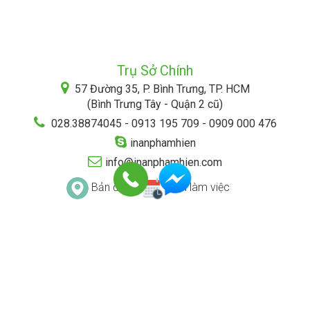
Trụ Sở Chính
57 Đường 35, P. Bình Trưng, TP. HCM
(Bình Trưng Tây - Quận 2 cũ)
028.38874045 - 0913 195 709 - 0909 000 476
inanphamhien
info@inanphamhien.com
Bản đồ
Lịch làm việc
ĐIỀU KHOẢN & ĐIỀU KIỆN
CHÍNH SÁCH BẢO MẬT
HÌNH THỨC THANH TOÁN