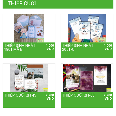
THIỆP CƯỚI
THIỆP SINH NHẬT
THIỆP SINH NHẬT
4.000
4.000
VND
VND
1801 MÃ E
2051-C
THIỆP CƯỚI QH 45
THIỆP CƯỚI QH-63
2.900
2.900
VND
VND