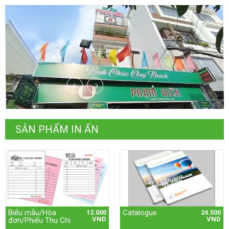
SẢN PHẨM IN ẤN
Biểu mẫu/Hóa
Catalogue
12.000
24.500
VND
VND
đơn/Phiếu Thu Chi