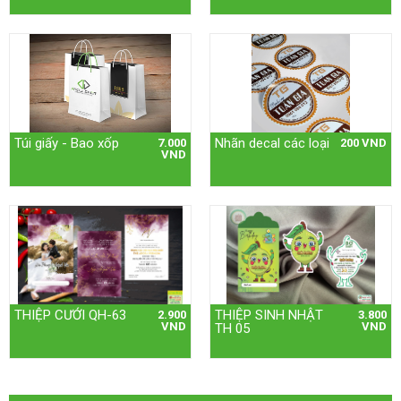
Túi giấy - Bao xốp
Nhãn decal các loại
7.000
200 VND
VND
THIỆP CƯỚI QH-63
THIỆP SINH NHẬT
2.900
3.800
VND
VND
TH 05