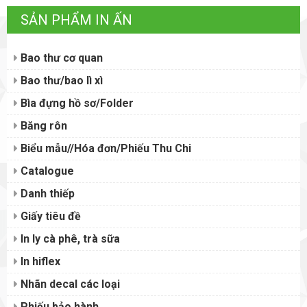
SẢN PHẨM IN ẤN
Bao thư cơ quan
Bao thư/bao lì xì
Bìa đựng hồ sơ/Folder
Băng rôn
Biểu mẫu//Hóa đơn/Phiếu Thu Chi
Catalogue
Danh thiếp
Giấy tiêu đề
In ly cà phê, trà sữa
In hiflex
Nhãn decal các loại
Phiếu bảo hành