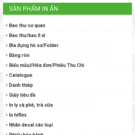
SẢN PHẨM IN ẤN
Bao thư cơ quan
Bao thư/bao lì xì
Bìa đựng hồ sơ/Folder
Băng rôn
Biểu mẫu//Hóa đơn/Phiếu Thu Chi
Catalogue
Danh thiếp
Giấy tiêu đề
In ly cà phê, trà sữa
In hiflex
Nhãn decal các loại
Phiếu bảo hành