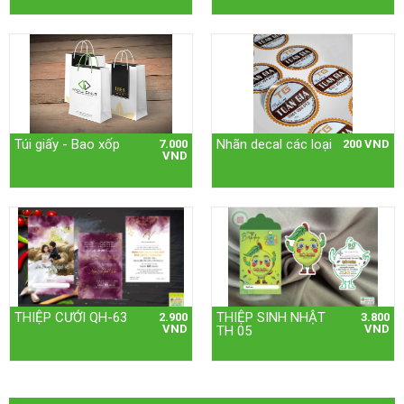
Túi giấy - Bao xốp
Nhãn decal các loại
7.000
200 VND
VND
THIỆP CƯỚI QH-63
THIỆP SINH NHẬT
2.900
3.800
VND
VND
TH 05