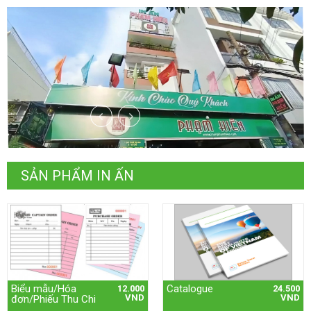
SẢN PHẨM IN ẤN
Biểu mẫu/Hóa
Catalogue
12.000
24.500
VND
VND
đơn/Phiếu Thu Chi