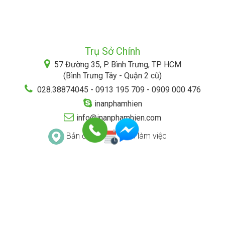
Trụ Sở Chính
57 Đường 35, P. Bình Trưng, TP. HCM
(Bình Trưng Tây - Quận 2 cũ)
028.38874045 - 0913 195 709 - 0909 000 476
inanphamhien
info@inanphamhien.com
Bản đồ
Lịch làm việc
ĐIỀU KHOẢN & ĐIỀU KIỆN
CHÍNH SÁCH BẢO MẬT
HÌNH THỨC THANH TOÁN