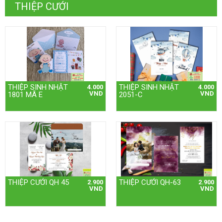
THIỆP CƯỚI
THIỆP SINH NHẬT
THIỆP SINH NHẬT
4.000
4.000
VND
VND
1801 MÃ E
2051-C
THIỆP CƯỚI QH 45
THIỆP CƯỚI QH-63
2.900
2.900
VND
VND