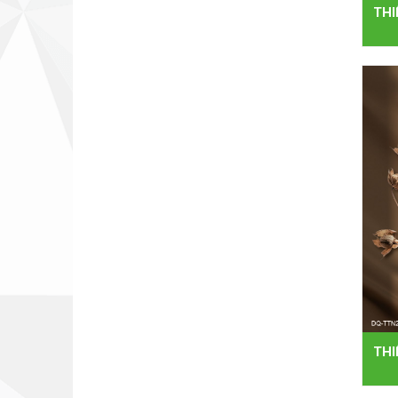
THI
THI