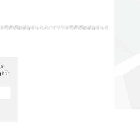
MÃI
g hấp