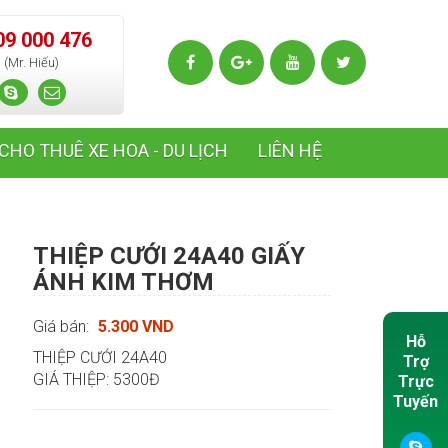
09 000 476
(Mr. Hiếu)
CHO THUÊ XE HOA - DU LỊCH
LIÊN HỆ
THIỆP CƯỚI 24A40 GIẤY
ÁNH KIM THƠM
Giá bán:
5.300 VND
Hỗ
THIỆP CƯỚI 24A40
Trợ
GIÁ THIỆP: 5300Đ
Trực
Tuyến