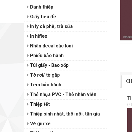
Danh thiếp
Giấy tiêu đề
In ly cà phê, trà sữa
In hiflex
Nhãn decal các loại
Phiếu bảo hành
Túi giấy - Bao xốp
Tờ rơi/ tờ gấp
CH
Tem bảo hành
Thẻ nhựa PVC - Thẻ nhân viên
T
Thiệp tết
GI
Thiệp sinh nhật, thôi nôi, tân gia
Vé giữ xe