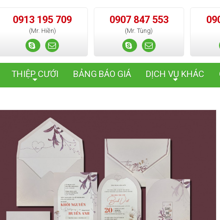
0913 195 709
0907 847 553
09
(Mr. Hiền)
(Mr. Tùng)
THIỆP CƯỚI
BẢNG BÁO GIÁ
DỊCH VỤ KHÁC
+
+