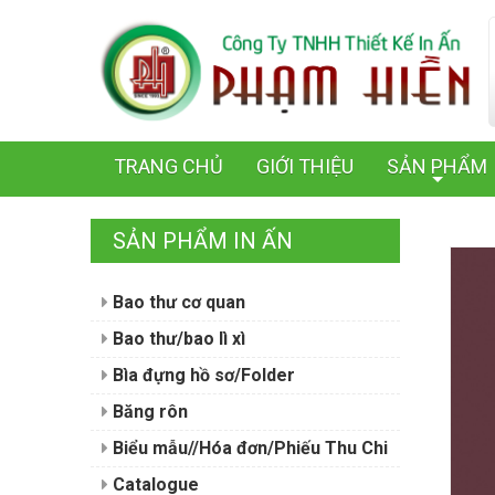
TRANG CHỦ
GIỚI THIỆU
SẢN PHẨM
+
SẢN PHẨM IN ẤN
Bao thư cơ quan
Bao thư/bao lì xì
Bìa đựng hồ sơ/Folder
Băng rôn
Biểu mẫu//Hóa đơn/Phiếu Thu Chi
Catalogue