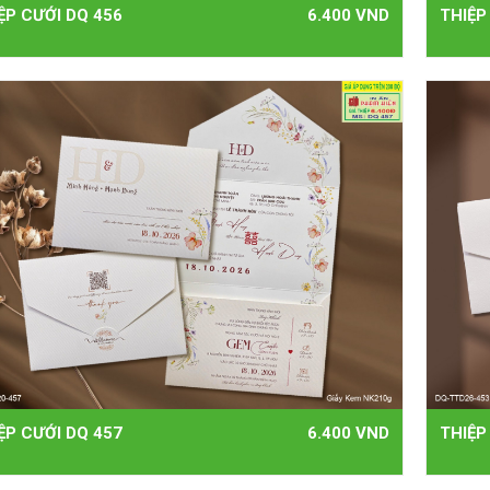
ỆP CƯỚI DQ 456
6.400 VND
THIỆP
ỆP CƯỚI DQ 457
6.400 VND
THIỆP