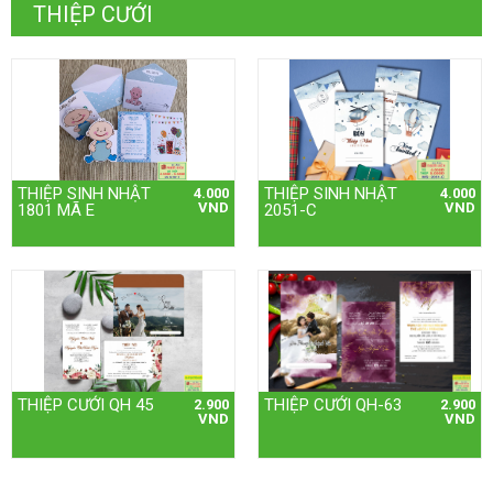
THIỆP CƯỚI
THIỆP SINH NHẬT
THIỆP SINH NHẬT
4.000
4.000
VND
VND
1801 MÃ E
2051-C
THIỆP CƯỚI QH 45
THIỆP CƯỚI QH-63
2.900
2.900
VND
VND