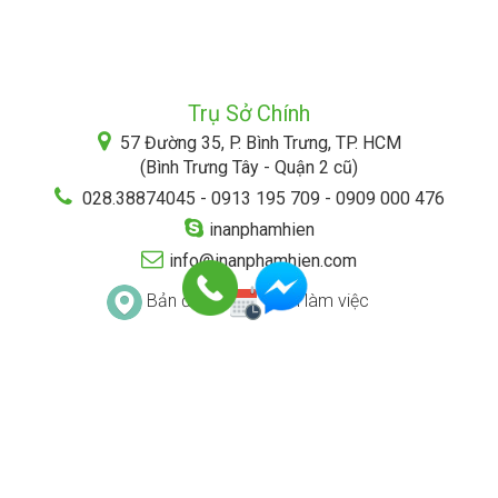
Trụ Sở Chính
57 Đường 35, P. Bình Trưng, TP. HCM
(Bình Trưng Tây - Quận 2 cũ)
028.38874045 - 0913 195 709 - 0909 000 476
inanphamhien
info@inanphamhien.com
Bản đồ
Lịch làm việc
ĐIỀU KHOẢN & ĐIỀU KIỆN
CHÍNH SÁCH BẢO MẬT
HÌNH THỨC THANH TOÁN