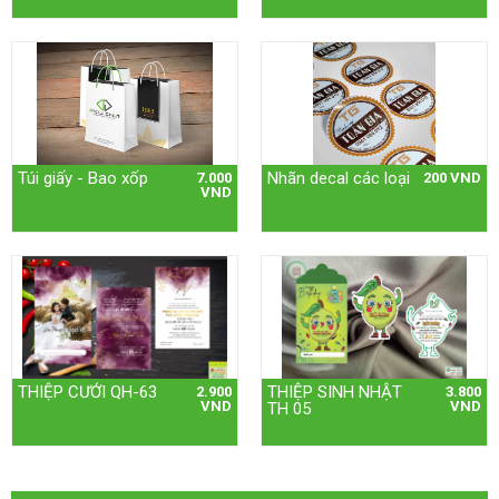
Túi giấy - Bao xốp
Nhãn decal các loại
7.000
200 VND
VND
THIỆP CƯỚI QH-63
THIỆP SINH NHẬT
2.900
3.800
VND
VND
TH 05