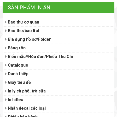
SẢN PHẨM IN ẤN
Bao thư cơ quan
Bao thư/bao lì xì
Bìa đựng hồ sơ/Folder
Băng rôn
Biểu mẫu//Hóa đơn/Phiếu Thu Chi
Catalogue
Danh thiếp
Giấy tiêu đề
In ly cà phê, trà sữa
In hiflex
Nhãn decal các loại
Phiếu bảo hành