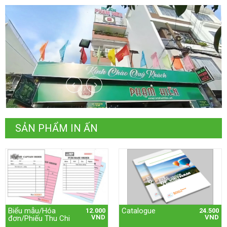
SẢN PHẨM IN ẤN
Biểu mẫu/Hóa
Catalogue
12.000
24.500
VND
VND
đơn/Phiếu Thu Chi