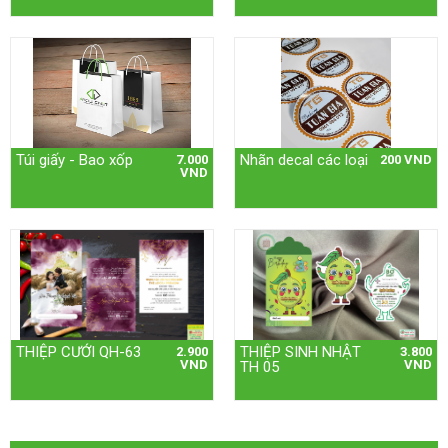
Túi giấy - Bao xốp
Nhãn decal các loại
7.000
200 VND
VND
THIỆP CƯỚI QH-63
THIỆP SINH NHẬT
2.900
3.800
VND
VND
TH 05