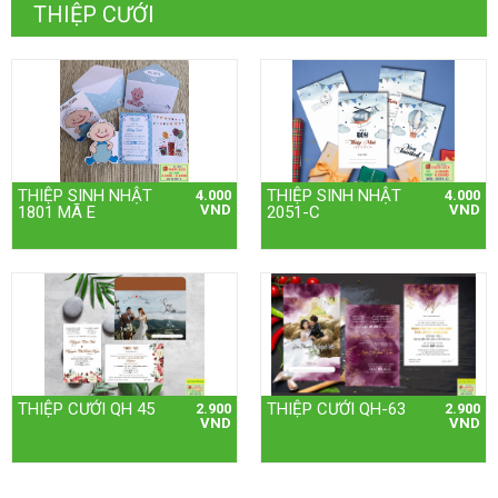
THIỆP CƯỚI
THIỆP SINH NHẬT
THIỆP SINH NHẬT
4.000
4.000
VND
VND
1801 MÃ E
2051-C
THIỆP CƯỚI QH 45
THIỆP CƯỚI QH-63
2.900
2.900
VND
VND