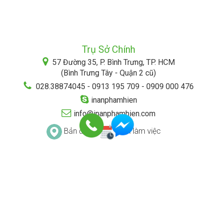
Trụ Sở Chính
57 Đường 35, P. Bình Trưng, TP. HCM
(Bình Trưng Tây - Quận 2 cũ)
028.38874045 - 0913 195 709 - 0909 000 476
inanphamhien
info@inanphamhien.com
Bản đồ
Lịch làm việc
ĐIỀU KHOẢN & ĐIỀU KIỆN
CHÍNH SÁCH BẢO MẬT
HÌNH THỨC THANH TOÁN