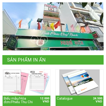
SẢN PHẨM IN ẤN
Biểu mẫu/Hóa
Catalogue
12.000
24.500
VND
VND
đơn/Phiếu Thu Chi