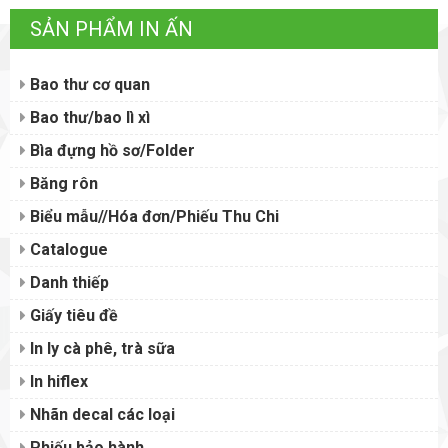
SẢN PHẨM IN ẤN
Bao thư cơ quan
Bao thư/bao lì xì
Bìa đựng hồ sơ/Folder
Băng rôn
Biểu mẫu//Hóa đơn/Phiếu Thu Chi
Catalogue
Danh thiếp
Giấy tiêu đề
In ly cà phê, trà sữa
In hiflex
Nhãn decal các loại
Phiếu bảo hành