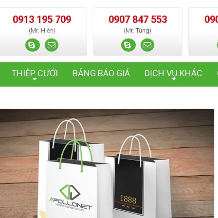
0913 195 709
0907 847 553
09
(Mr. Hiền)
(Mr. Tùng)
THIỆP CƯỚI
BẢNG BÁO GIÁ
DỊCH VỤ KHÁC
+
+