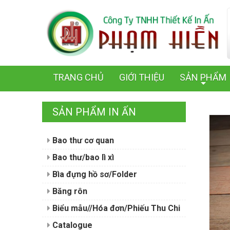
TRANG CHỦ
GIỚI THIỆU
SẢN PHẨM
+
SẢN PHẨM IN ẤN
Bao thư cơ quan
Bao thư/bao lì xì
Bìa đựng hồ sơ/Folder
Băng rôn
Biểu mẫu//Hóa đơn/Phiếu Thu Chi
Catalogue