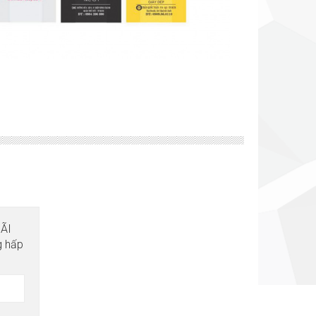
MÃI
g hấp