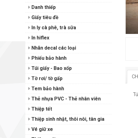
Danh thiếp
Giấy tiêu đề
In ly cà phê, trà sữa
In hiflex
Nhãn decal các loại
Phiếu bảo hành
Túi giấy - Bao xốp
CH
Tờ rơi/ tờ gấp
Tem bảo hành
Tú
Thẻ nhựa PVC - Thẻ nhân viên
Thiệp tết
Thiệp sinh nhật, thôi nôi, tân gia
Vé giữ xe