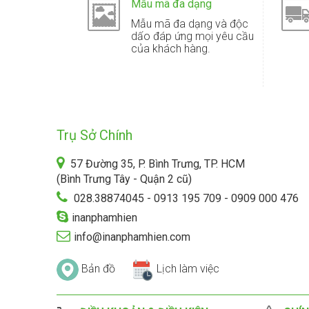
Mẫu mã đa dạng
Mẫu mã đa dạng và độc
dấo đáp ứng mọi yêu cầu
của khách hàng.
Trụ Sở Chính
57 Đường 35, P. Bình Trưng, TP. HCM
(Bình Trưng Tây - Quận 2 cũ)
028.38874045 - 0913 195 709 - 0909 000 476
inanphamhien
info@inanphamhien.com
Bản đồ
Lịch làm việc