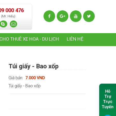
09 000 476
(Mr. Hiếu)
CHO THUÊ XE HOA - DU LỊCH
LIÊN HỆ
Túi giấy - Bao xốp
Giá bán:
7.000 VND
Túi giấy - Bao xốp
Hỗ
Trợ
Trực
Tuyến