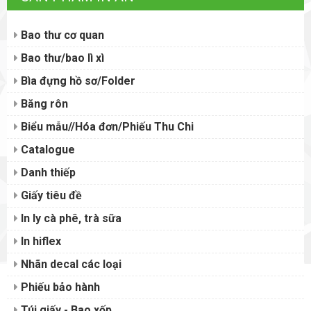
Bao thư cơ quan
Bao thư/bao lì xì
Bìa đựng hồ sơ/Folder
Băng rôn
Biểu mẫu//Hóa đơn/Phiếu Thu Chi
Catalogue
Danh thiếp
Giấy tiêu đề
In ly cà phê, trà sữa
In hiflex
Nhãn decal các loại
Phiếu bảo hành
Túi giấy - Bao xốp