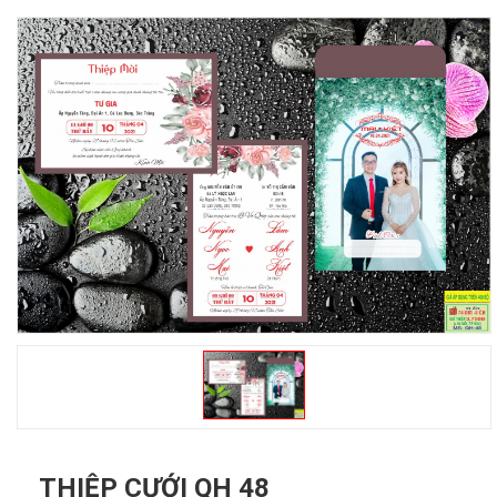
THIỆP CƯỚI QH 48