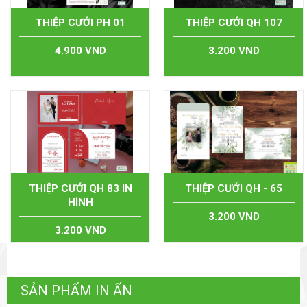
THIỆP CƯỚI PH 01
THIỆP CƯỚI QH 107
4.900 VND
3.200 VND
THIỆP CƯỚI QH 83 IN
THIỆP CƯỚI QH - 65
HÌNH
3.200 VND
3.200 VND
SẢN PHẨM IN ẤN