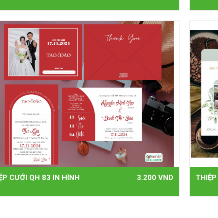
ỆP CƯỚI QH 83 IN HÌNH
3.200 VND
THIỆP