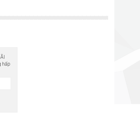
MÃI
g hấp