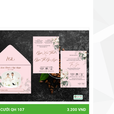
 CƯỚI QH 107
3.200 VND