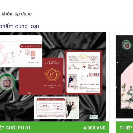
 khóa:
áp dụng
phẩm cùng loại
ỆP CƯỚI PH 01
4.900 VND
THIỆP