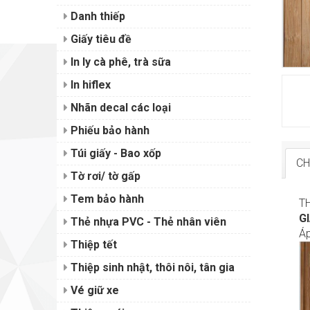
Danh thiếp
Giấy tiêu đề
In ly cà phê, trà sữa
In hiflex
Nhãn decal các loại
Phiếu bảo hành
Túi giấy - Bao xốp
CH
Tờ rơi/ tờ gấp
Tem bảo hành
T
G
Thẻ nhựa PVC - Thẻ nhân viên
Áp
Thiệp tết
Thiệp sinh nhật, thôi nôi, tân gia
Vé giữ xe