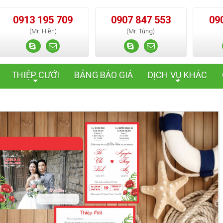
0913 195 709
0907 847 553
09
(Mr. Hiền)
(Mr. Tùng)
THIỆP CƯỚI
BẢNG BÁO GIÁ
DỊCH VỤ KHÁC
+
+