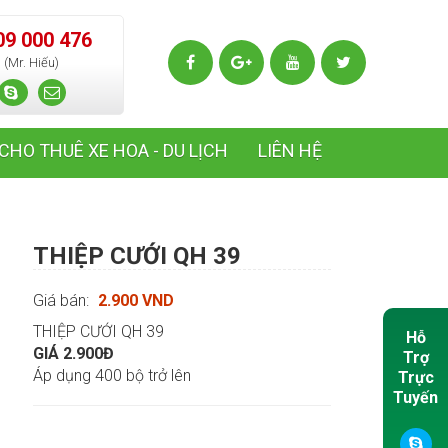
09 000 476
(Mr. Hiếu)
CHO THUÊ XE HOA - DU LỊCH
LIÊN HỆ
THIỆP CƯỚI QH 39
Giá bán:
2.900 VND
THIỆP CƯỚI QH 39
Hỗ
GIÁ 2.900Đ
Trợ
Áp dụng 400 bộ trở lên
Trực
Tuyến