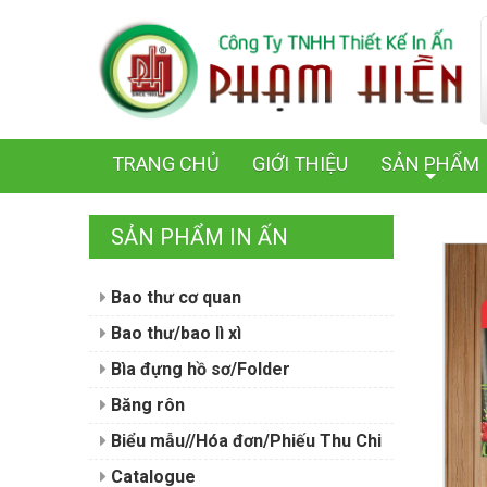
TRANG CHỦ
GIỚI THIỆU
SẢN PHẨM
+
SẢN PHẨM IN ẤN
Bao thư cơ quan
Bao thư/bao lì xì
Bìa đựng hồ sơ/Folder
Băng rôn
Biểu mẫu//Hóa đơn/Phiếu Thu Chi
Catalogue