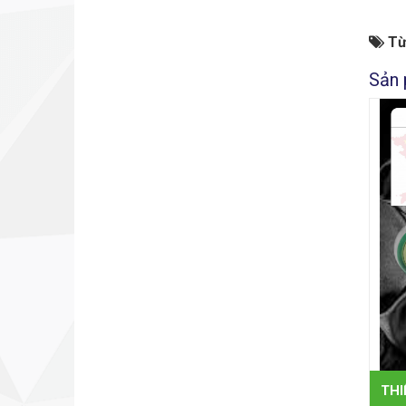
Từ
Sản 
THI